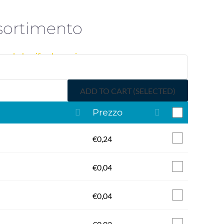
Shop
ssortimento
ypal e bonifico bancario.
ADD TO CART (SELECTED)
Prezzo
€
0,24
€
0,04
€
0,04