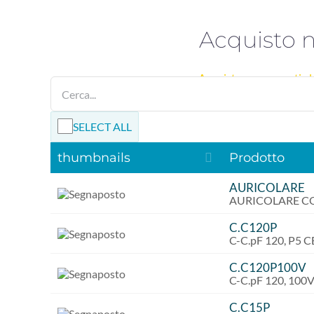
Ele
Acquisto n
Acquista componenti elet
SELECT ALL
thumbnails
Prodotto
AURICOLARE
AURICOLARE CO
C.C120P
C-C.pF 120, P5
C.C120P100V
C-C.pF 120, 10
C.C15P