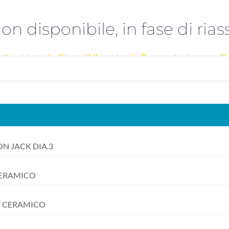
ctronic Service 
on disponibile, in fase di ria
tronici a costo di incredibile vantaggio. Pagamento sicuro con Pa
N JACK DIA.3
 CERAMICO
0V CERAMICO