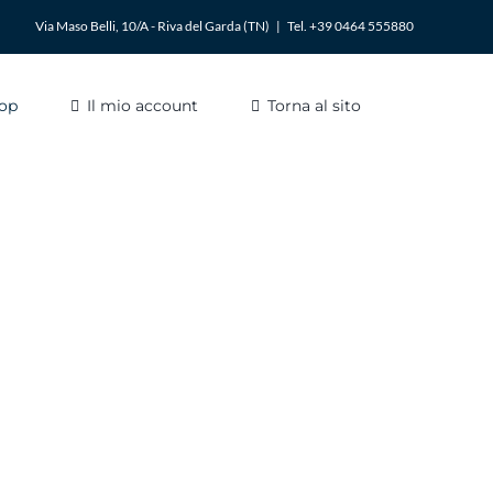
Via Maso Belli, 10/A - Riva del Garda (TN)
|
Tel. +39 0464 555880
op
Il mio account
Torna al sito