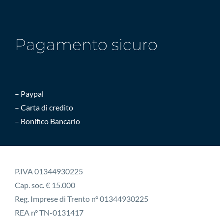
Pagamento sicuro
– Paypal
– Carta di credito
– Bonifico Bancario
P.IVA 01344930225
Cap. soc. € 15.000
Reg. Imprese di Trento n° 01344930225
REA n° TN-0131417