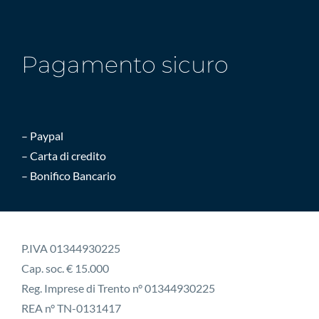
Pagamento sicuro
– Paypal
– Carta di credito
– Bonifico Bancario
P.IVA 01344930225
Cap. soc. € 15.000
Reg. Imprese di Trento n° 01344930225
REA n° TN-0131417