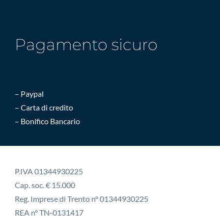
Pagamento sicuro
– Paypal
– Carta di credito
– Bonifico Bancario
P.IVA 01344930225
Cap. soc. € 15.000
Reg. Imprese di Trento n° 01344930225
REA n° TN-0131417