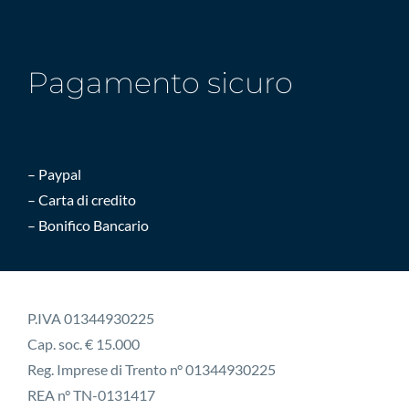
Pagamento sicuro
– Paypal
– Carta di credito
– Bonifico Bancario
P.IVA 01344930225
Cap. soc. € 15.000
Reg. Imprese di Trento n° 01344930225
REA n° TN-0131417