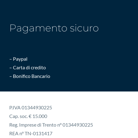
Pagamento sicuro
– Paypal
– Carta di credito
– Bonifico Bancario
P.IVA 01344930225
Cap. soc. € 15.000
Reg. Imprese di Trento n° 01344930225
REA n° TN-0131417