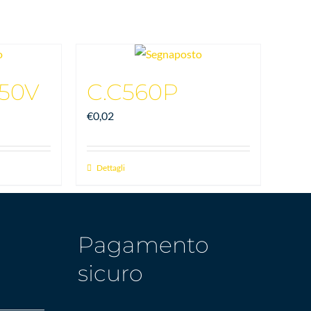
50V
C.C560P
€
0,02
Dettagli
Pagamento
sicuro