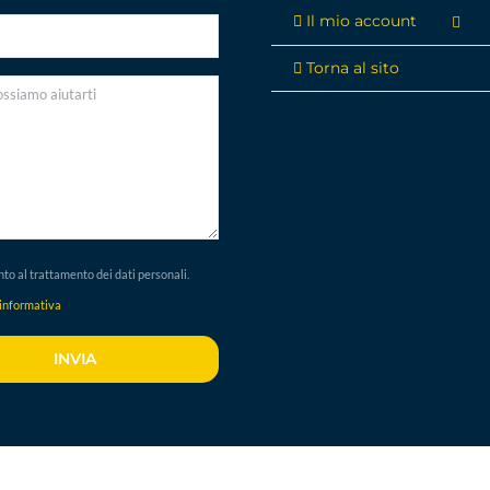
Il mio account
Torna al sito
to al trattamento dei dati personali.
'informativa