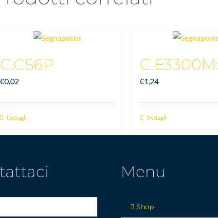
C.C56P
C.E3300M
€
0,02
€
1,24
Dettagli
Dettagli
tattaci
Menu
Shop