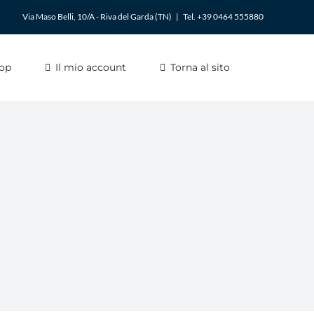
Via Maso Belli, 10/A - Riva del Garda (TN)
|
Tel. +39 0464 555880
op
Il mio account
Torna al sito