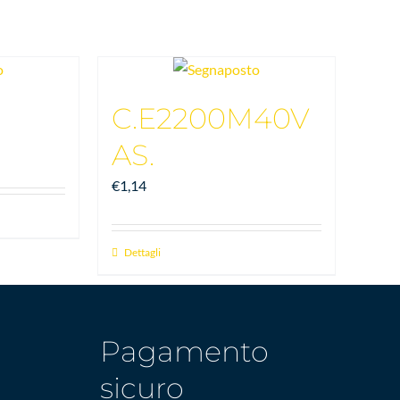
C.E2200M40V
AS.
€
1,14
Dettagli
Pagamento
sicuro