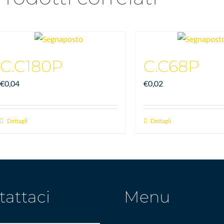
C.C180P
C.C68P
€
0,04
€
0,02
Dettagli
Dettagli
tattaci
Menu