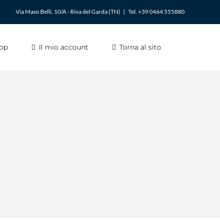
Via Maso Belli, 10/A - Riva del Garda (TN)
|
Tel. +39 0464 555880
op
Il mio account
Torna al sito