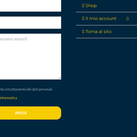
Shop
Il mio account
Torna al sito
to al trattamento dei dati personali.
'informativa