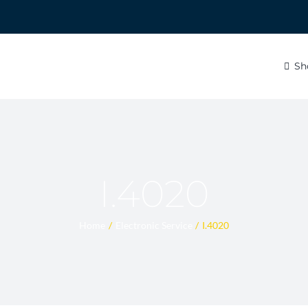
Sh
I.4020
Home
Electronic Service
I.4020