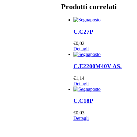
Prodotti correlati
C.C27P
€
0,02
Dettagli
C.E2200M40V AS.
€
1,14
Dettagli
C.C18P
€
0,03
Dettagli