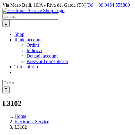
Salta
Via Maso Belli, 10/A - Riva del Garda (TN)
|
Tel. +39 0464 555880
al
contenuto
Cerca
per:
Shop
Il mio account
Ordini
Indirizzi
Dettagli account
Password dimenticata
Torna al sito
Cerca
per:
I.3102
Home
Electronic Service
I.3102