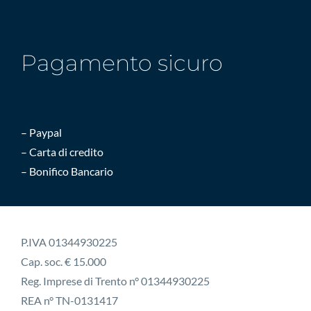
Pagamento sicuro
– Paypal
– Carta di credito
– Bonifico Bancario
P.IVA 01344930225
Cap. soc. € 15.000
Reg. Imprese di Trento n° 01344930225
REA n° TN-0131417