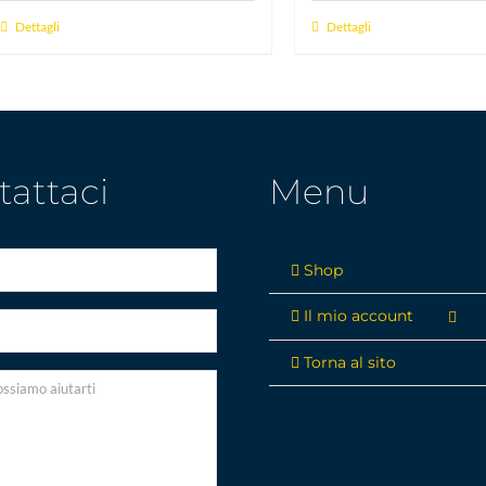
Dettagli
Dettagli
tattaci
Menu
Shop
Il mio account
Torna al sito