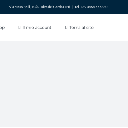
Via Maso Belli, 10/A - Riva del Garda (TN)
|
Tel. +39 0464 555880
op
Il mio account
Torna al sito