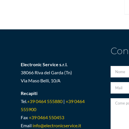
Con
Electronic Service s.r.l.
38066 Riva del Garda (Tn)
Via Maso Belli, 10/A
Recapiti
Tel.
+39 0464 555880
|
+39 0464
555900
Fax
+39 0464 550453
Email
info@electronicservice.it