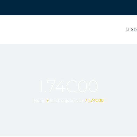
Sh
I.74C00
Home
Electronic Service
I.74C00