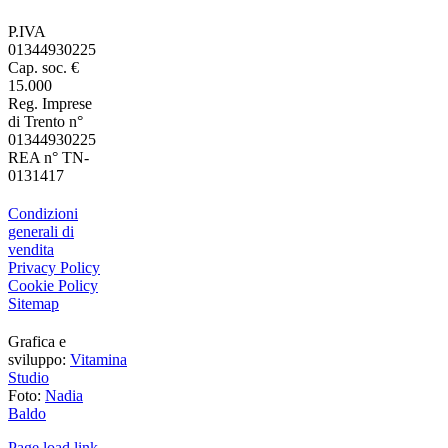
P.IVA
01344930225
Cap. soc. €
15.000
Reg. Imprese
di Trento n°
01344930225
REA n° TN-
0131417
Condizioni
generali di
vendita
Privacy Policy
Cookie Policy
Sitemap
Grafica e
sviluppo:
Vitamina
Studio
Foto:
Nadia
Baldo
Page load link