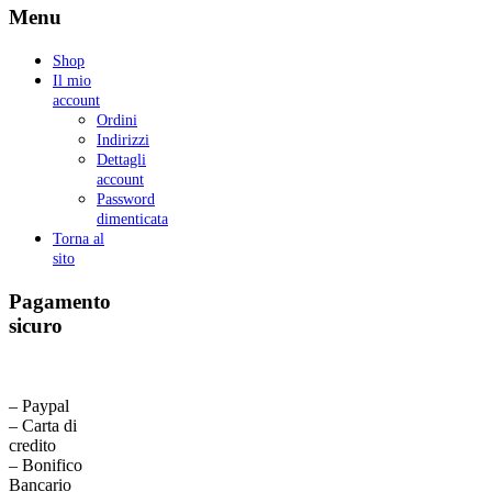
Menu
Shop
Il mio
account
Ordini
Indirizzi
Dettagli
account
Password
dimenticata
Torna al
sito
Pagamento
sicuro
– Paypal
– Carta di
credito
– Bonifico
Bancario