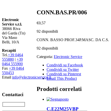
CONN.BAS.PR/006
Electronic
€
0,57
Service s.r.l.
38066 Riva
92 disponibili
del Garda (Tn)
Via Maso
CONN. BASSO PROF.34P.MASC. DA C.S.
Belli, 10/A
92 disponibili
Recapiti
Tel.
+39 0464
Categoria:
Electronic Service
555880
|
+39
0464 555900
Condividi su Facebook
Fax
+39 0464
Condividi su Twitter
550453
Condividi su Pinterest
Email
info@electronicservice.it
Email This Product
Prodotti correlati
Contattaci
C.E22M25VBP