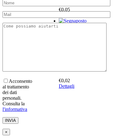
€
0,05
Dettagli
C.C120P
€
0,04
Dettagli
C.C3,3P
€
0,02
Acconsento
Dettagli
al trattamento
dei dati
personali.
Consulta la
l'informativa
×