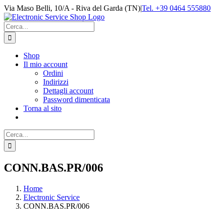
Salta
Via Maso Belli, 10/A - Riva del Garda (TN)
|
Tel. +39 0464 555880
al
contenuto
Cerca
per:
Shop
Il mio account
Ordini
Indirizzi
Dettagli account
Password dimenticata
Torna al sito
Cerca
per:
CONN.BAS.PR/006
Home
Electronic Service
CONN.BAS.PR/006