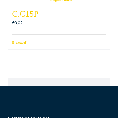
C.C15P
€
0,02
Dettagli